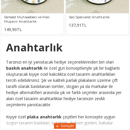
Serbest Muhasebeci ve Mali
Seo Specialist Anahtarlık
Müşavir Anahtarlık
137,91TL
149,90TL
Anahtarlık
Tarzınızı en iyi yansıtacak hediye seçeneklerinden biri olan
baskılı anahtarlık
ile özel gün konseptleriyle şık bir bağlantı
oluşturacak kişiye özel kalıcılıkta özel tasarım anahtarlıkları
tercih edebilirsiniz. Şık ve kaliteli parlak plakaların üzerine çift
taraflı olarak baskılanan isimler, slogan ya da markalar ile
hediye alternatifleri arasında şık ve farklı seçimler arasında yer
alan özel tasarım anahtarlıklar hediye tarzınızın zevkli
seçimlerini yansıtacaktır.
Kişiye özel
plaka anahtarlık
çeşitleri her konsepte uygun
özgün tasarım baskıları, iş tebriği, doğum günleri, babalar
günü, anneler günü, sevgililer günü, taraftar baskıları, meslek