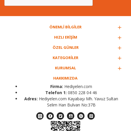
gibi canlı renklerle "evim güzel evim" sloganını temsil eden
"home sweet home" yazılı baskılarla, çiftlerin isimlerinin
yazıldığı kalplerle taçlandırılmış mutluluğu temsil eden
anahtarlıklar oldukça popüler tasarımlar arasında yer
ÖNEMLİ BİLGİLER
almaktadır. Tasarımlar sınırsız örneklerden oluşmaktadır.
HIZLI ERİŞİM
ÖZEL GÜNLER
KATEGORİLER
KURUMSAL
HAKKIMIZDA
Firma:
Hediyelen.com
Telefon 1:
0850 228 04 46
Adres:
Hediyelen.com Kayabaşı Mh. Yavuz Sultan
Selim Han Bulvarı No:37B