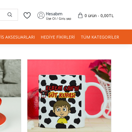
Hesabım
0 ürün - 0,00TL
Üye Ol / Giriş yap
FIS AKSESUARLARI
HEDIYE FIKIRLERI
TÜM KATEGORILER