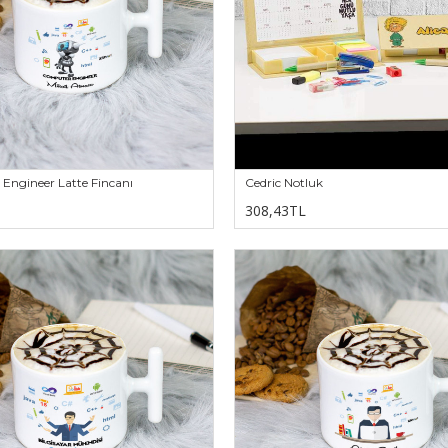
Engineer Latte Fincanı
Cedric Notluk
308,43TL