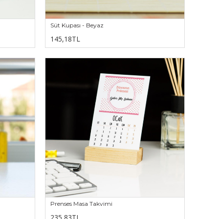
Süt Kupası - Beyaz
145,18TL
Prenses Masa Takvimi
235,83TL