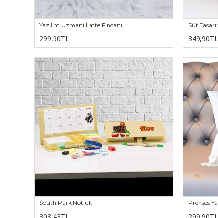
Yazılım Uzmanı Latte Fincanı
Süt Tasar
299,90TL
349,90TL
South Park Notluk
Prenses Ya
308,43TL
299,90TL