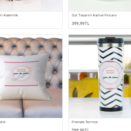
ım Kalemlik
Süt Tasarım Kahve Fincanı
399,99TL
stık
Prenses Termos
599,90TL