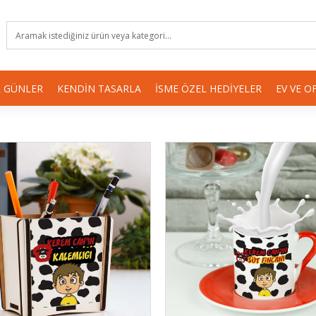
 GÜNLER
KENDIN TASARLA
İSME ÖZEL HEDIYELER
EV VE O