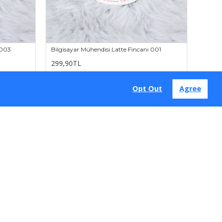
 003
Bilgisayar Mühendisi Latte Fincanı 001
299,90TL
Opt Out
Agree
eri, iş terfileri, okul başarıları gibi günlerde
üz. Alacağımız
kişiye özel hediye
olarak tasarlanabilir.
ismine özel duvar saati gibi yıllarca kullanmaktan
inde alınacak hediyelerin maddi boyutundan çok kişinin
bilir. Yine doğum günü olan kişinin üzerinde doğum tarihi