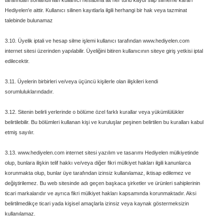
tarafından sonlandırılan kullanıcı hesabına ait her türlü kaydı silip silmeme kararı
Hediyelen'e aittir. Kullanıcı silinen kayıtlarla ilgili herhangi bir hak veya tazminat
talebinde bulunamaz
3.10. Üyelik iptali ve hesap silme işlemi kullanıcı tarafından www.hediyelen.com
internet sitesi üzerinden yapılabilir. Üyeliğini bitiren kullanıcının siteye giriş yetkisi iptal
edilecektir.
3.11. Üyelerin birbirleri ve/veya üçüncü kişilerle olan ilişkileri kendi
sorumluluklarındadır.
3.12. Sitenin belirli yerlerinde o bölüme özel farklı kurallar veya yükümlülükler
belirtilebilir. Bu bölümleri kullanan kişi ve kuruluşlar peşinen belirtilen bu kuralları kabul
etmiş sayılır.
3.13. www.hediyelen.com internet sitesi yazılım ve tasarımı Hediyelen mülkiyetinde
olup, bunlara ilişkin telif hakkı ve/veya diğer fikri mülkiyet hakları ilgili kanunlarca
korunmakta olup, bunlar üye tarafından izinsiz kullanılamaz, iktisap edilemez ve
değiştirilemez. Bu web sitesinde adı geçen başkaca şirketler ve ürünleri sahiplerinin
ticari markalarıdır ve ayrıca fikri mülkiyet hakları kapsamında korunmaktadır. Aksi
belirtilmedikçe ticari yada kişisel amaçlarla izinsiz veya kaynak göstermeksizin
kullanılamaz.