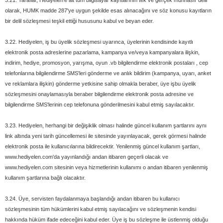
3.21. Taraflar, Hediyelen'e ait tüm bilgisayar kayıtlarının tek ve gerçek münhasır delil
olarak, HUMK madde 287'ye uygun şekilde esas alınacağını ve söz konusu kayıtların
bir delil sözleşmesi teşkil ettiği hususunu kabul ve beyan eder.
3.22. Hediyelen, iş bu üyelik sözleşmesi uyarınca, üyelerinin kendisinde kayıtlı
elektronik posta adreslerine pazarlama, kampanya ve/veya kampanyalara ilişkin,
indirim, hediye, promosyon, yarışma, oyun .vb bilgilendirme elektronik postaları , cep
telefonlarına bilgilendirme SMS'leri gönderme ve anlık bildirim (kampanya, uyarı, anket
ve reklamlara ilişkin) gönderme yetkisine sahip olmakla beraber, üye işbu üyelik
sözleşmesini onaylamasıyla beraber bilgilendirme elektronik posta adresine ve
bilgilendirme SMS'lerinin cep telefonuna gönderilmesini kabul etmiş sayılacaktır.
3.23. Hediyelen, herhangi bir değişiklik olması halinde güncel kullanım şartlarını aynı
link altında yeni tarih güncellemesi ile sitesinde yayınlayacak, gerek görmesi halinde
elektronik posta ile kullanıcılarına bildirecektir. Yenilenmiş güncel kullanım şartları,
www.hediyelen.com'da yayınlandığı andan itibaren geçerli olacak ve
www.hediyelen.com sitesinin veya hizmetlerinin kullanımı o andan itibaren yenilenmiş
kullanım şartlarına bağlı olacaktır.
3.24. Üye, servisten faydalanmaya başlandığı andan itibaren bu kullanıcı
sözleşmesinin tüm hükümlerini kabul etmiş sayılacağını ve sözleşmenin kendisi
hakkında hüküm ifade edeceğini kabul eder. Üye iş bu sözleşme ile üstlenmiş olduğu