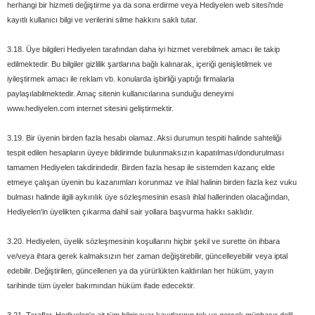
herhangi bir hizmeti değiştirme ya da sona erdirme veya Hediyelen web sitesi'nde
kayıtlı kullanıcı bilgi ve verilerini silme hakkını saklı tutar.
3.18. Üye bilgileri Hediyelen tarafından daha iyi hizmet verebilmek amacı ile takip
edilmektedir. Bu bilgiler gizlilik şartlarına bağlı kalınarak, içeriği genişletilmek ve
iyileştirmek amacı ile reklam vb. konularda işbirliği yaptığı firmalarla
paylaşılabilmektedir. Amaç sitenin kullanıcılarına sunduğu deneyimi
www.hediyelen.com internet sitesini geliştirmektir.
3.19. Bir üyenin birden fazla hesabı olamaz. Aksi durumun tespiti halinde sahteliği
tespit edilen hesapların üyeye bildirimde bulunmaksızın kapatılması/dondurulması
tamamen Hediyelen takdirindedir. Birden fazla hesap ile sistemden kazanç elde
etmeye çalışan üyenin bu kazanımları korunmaz ve ihlal halinin birden fazla kez vuku
bulması halinde ilgili aykırılık üye sözleşmesinin esaslı ihlal hallerinden olacağından,
Hediyelen'in üyelikten çıkarma dahil sair yollara başvurma hakkı saklıdır.
3.20. Hediyelen, üyelik sözleşmesinin koşullarını hiçbir şekil ve surette ön ihbara
ve/veya ihtara gerek kalmaksızın her zaman değiştirebilir, güncelleyebilir veya iptal
edebilir. Değiştirilen, güncellenen ya da yürürlükten kaldırılan her hüküm, yayın
tarihinde tüm üyeler bakımından hüküm ifade edecektir.