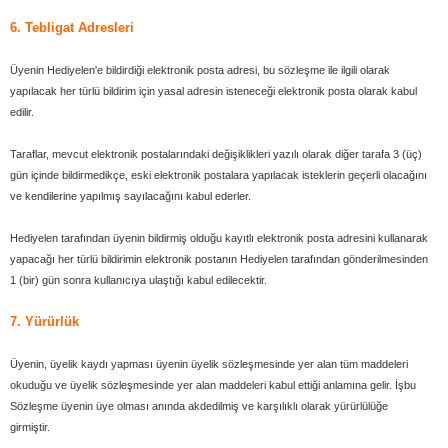
6. Tebligat Adresleri
Üyenin Hediyelen'e bildirdiği elektronik posta adresi, bu sözleşme ile ilgili olarak
yapılacak her türlü bildirim için yasal adresin isteneceği elektronik posta olarak kabul
edilir.
Taraflar, mevcut elektronik postalarındaki değişiklikleri yazılı olarak diğer tarafa 3 (üç)
gün içinde bildirmedikçe, eski elektronik postalara yapılacak isteklerin geçerli olacağını
ve kendilerine yapılmış sayılacağını kabul ederler.
Hediyelen tarafından üyenin bildirmiş olduğu kayıtlı elektronik posta adresini kullanarak
yapacağı her türlü bildirimin elektronik postanın Hediyelen tarafından gönderilmesinden
1 (bir) gün sonra kullanıcıya ulaştığı kabul edilecektir.
7. Yürürlük
Üyenin, üyelik kaydı yapması üyenin üyelik sözleşmesinde yer alan tüm maddeleri
okuduğu ve üyelik sözleşmesinde yer alan maddeleri kabul ettiği anlamına gelir. İşbu
Sözleşme üyenin üye olması anında akdedilmiş ve karşılıklı olarak yürürlülüğe
girmiştir.