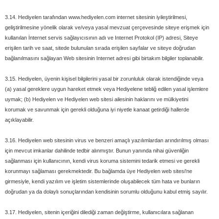
3.14. Hediyelen tarafından www.hediyelen.com internet sitesinin iyileştirilmesi,
geliştirilmesine yönelik olarak ve/veya yasal mevzuat çerçevesinde siteye erişmek için
kullanılan İnternet servis sağlayıcısının adı ve Internet Protokol (IP) adresi, Siteye
erişilen tarih ve saat, sitede bulunulan sırada erişilen sayfalar ve siteye doğrudan
bağlanılmasını sağlayan Web sitesinin Internet adresi gibi birtakım bilgiler toplanabilir.
3.15. Hediyelen, üyenin kişisel bilgilerini yasal bir zorunluluk olarak istendiğinde veya
(a) yasal gereklere uygun hareket etmek veya Hediyelene tebliğ edilen yasal işlemlere
uymak; (b) Hediyelen ve Hediyelen web sitesi ailesinin haklarını ve mülkiyetini
korumak ve savunmak için gerekli olduğuna iyi niyetle kanaat getirdiği hallerde
açıklayabilir.
3.16. Hediyelen web sitesinin virus ve benzeri amaçlı yazılımlardan arındırılmış olması
için mevcut imkanlar dahilinde tedbir alınmıştır. Bunun yanında nihai güvenliğin
sağlanması için kullanıcının, kendi virus koruma sistemini tedarik etmesi ve gerekli
korunmayı sağlaması gerekmektedir. Bu bağlamda üye Hediyelen web sitesi'ne
girmesiyle, kendi yazılım ve işletim sistemlerinde oluşabilecek tüm hata ve bunların
doğrudan ya da dolaylı sonuçlarından kendisinin sorumlu olduğunu kabul etmiş sayılır.
3.17. Hediyelen, sitenin içeriğini dilediği zaman değiştirme, kullanıcılara sağlanan