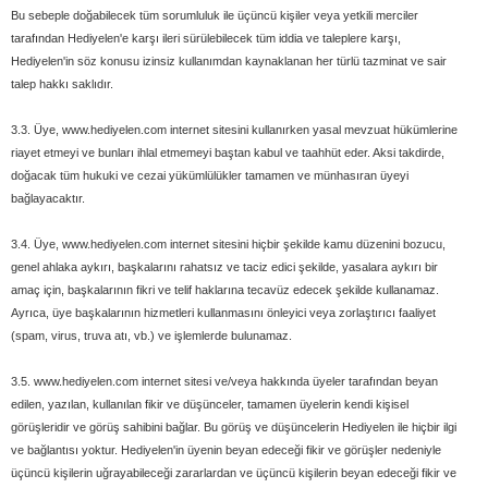
Bu sebeple doğabilecek tüm sorumluluk ile üçüncü kişiler veya yetkili merciler
tarafından Hediyelen'e karşı ileri sürülebilecek tüm iddia ve taleplere karşı,
Hediyelen'in söz konusu izinsiz kullanımdan kaynaklanan her türlü tazminat ve sair
talep hakkı saklıdır.
3.3. Üye, www.hediyelen.com internet sitesini kullanırken yasal mevzuat hükümlerine
riayet etmeyi ve bunları ihlal etmemeyi baştan kabul ve taahhüt eder. Aksi takdirde,
doğacak tüm hukuki ve cezai yükümlülükler tamamen ve münhasıran üyeyi
bağlayacaktır.
3.4. Üye, www.hediyelen.com internet sitesini hiçbir şekilde kamu düzenini bozucu,
genel ahlaka aykırı, başkalarını rahatsız ve taciz edici şekilde, yasalara aykırı bir
amaç için, başkalarının fikri ve telif haklarına tecavüz edecek şekilde kullanamaz.
Ayrıca, üye başkalarının hizmetleri kullanmasını önleyici veya zorlaştırıcı faaliyet
(spam, virus, truva atı, vb.) ve işlemlerde bulunamaz.
3.5. www.hediyelen.com internet sitesi ve/veya hakkında üyeler tarafından beyan
edilen, yazılan, kullanılan fikir ve düşünceler, tamamen üyelerin kendi kişisel
görüşleridir ve görüş sahibini bağlar. Bu görüş ve düşüncelerin Hediyelen ile hiçbir ilgi
ve bağlantısı yoktur. Hediyelen'in üyenin beyan edeceği fikir ve görüşler nedeniyle
üçüncü kişilerin uğrayabileceği zararlardan ve üçüncü kişilerin beyan edeceği fikir ve