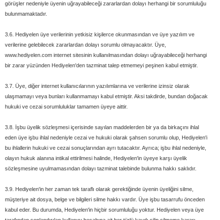
görüşler nedeniyle üyenin uğrayabileceği zararlardan dolayı herhangi bir sorumluluğu
bulunmamaktadır.
3.6. Hediyelen üye verilerinin yetkisiz kişilerce okunmasından ve üye yazılım ve
verilerine gelebilecek zararlardan dolayı sorumlu olmayacaktır. Üye,
www.hediyelen.com internet sitesinin kullanılmasından dolayı uğrayabileceği herhangi
bir zarar yüzünden Hediyelen'den tazminat talep etmemeyi peşinen kabul etmiştir.
3.7. Üye, diğer internet kullanıcılarının yazılımlarına ve verilerine izinsiz olarak
ulaşmamayı veya bunları kullanmamayı kabul etmiştir. Aksi takdirde, bundan doğacak
hukuki ve cezai sorumluluklar tamamen üyeye aittir.
3.8. İşbu üyelik sözleşmesi içerisinde sayılan maddelerden bir ya da birkaçını ihlal
eden üye işbu ihlal nedeniyle cezai ve hukuki olarak şahsen sorumlu olup, Hediyelen'i
bu ihlallerin hukuki ve cezai sonuçlarından ayrı tutacaktır. Ayrıca; işbu ihlal nedeniyle,
olayın hukuk alanına intikal ettirilmesi halinde, Hediyelen'in üyeye karşı üyelik
sözleşmesine uyulmamasından dolayı tazminat talebinde bulunma hakkı saklıdır.
3.9. Hediyelen'in her zaman tek taraflı olarak gerektiğinde üyenin üyeliğini silme,
müşteriye ait dosya, belge ve bilgileri silme hakkı vardır. Üye işbu tasarrufu önceden
kabul eder. Bu durumda, Hediyelen'in hiçbir sorumluluğu yoktur. Hediyelen veya üye