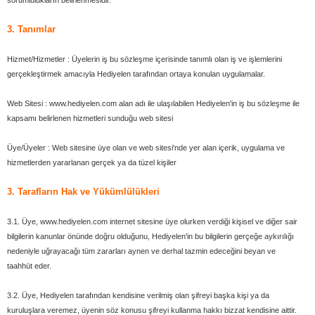
sorumlulukların belirlenmesidir.
3. Tanımlar
Hizmet/Hizmetler : Üyelerin iş bu sözleşme içerisinde tanımlı olan iş ve işlemlerini
gerçekleştirmek amacıyla Hediyelen tarafından ortaya konulan uygulamalar.
Web Sitesi : www.hediyelen.com alan adı ile ulaşılabilen Hediyelen'in iş bu sözleşme ile
kapsamı belirlenen hizmetleri sunduğu web sitesi
Üye/Üyeler : Web sitesine üye olan ve web sitesi'nde yer alan içerik, uygulama ve
hizmetlerden yararlanan gerçek ya da tüzel kişiler
3. Tarafların Hak ve Yükümlülükleri
3.1. Üye, www.hediyelen.com internet sitesine üye olurken verdiği kişisel ve diğer sair
bilgilerin kanunlar önünde doğru olduğunu, Hediyelen'in bu bilgilerin gerçeğe aykırılığı
nedeniyle uğrayacağı tüm zararları aynen ve derhal tazmin edeceğini beyan ve
taahhüt eder.
3.2. Üye, Hediyelen tarafından kendisine verilmiş olan şifreyi başka kişi ya da
kuruluşlara veremez, üyenin söz konusu şifreyi kullanma hakkı bizzat kendisine aittir.