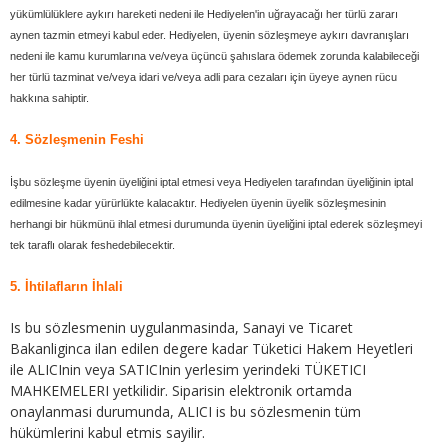
yükümlülüklere aykırı hareketi nedeni ile Hediyelen'in uğrayacağı her türlü zararı
aynen tazmin etmeyi kabul eder. Hediyelen, üyenin sözleşmeye aykırı davranışları
nedeni ile kamu kurumlarına ve/veya üçüncü şahıslara ödemek zorunda kalabileceği
her türlü tazminat ve/veya idari ve/veya adli para cezaları için üyeye aynen rücu
hakkına sahiptir.
4. Sözleşmenin Feshi
İşbu sözleşme üyenin üyeliğini iptal etmesi veya Hediyelen tarafından üyeliğinin iptal
edilmesine kadar yürürlükte kalacaktır. Hediyelen üyenin üyelik sözleşmesinin
herhangi bir hükmünü ihlal etmesi durumunda üyenin üyeliğini iptal ederek sözleşmeyi
tek taraflı olarak feshedebilecektir.
5. İhtilafların İhlali
Is bu sözlesmenin uygulanmasinda, Sanayi ve Ticaret
Bakanliginca ilan edilen degere kadar Tüketici Hakem Heyetleri
ile ALICInin veya SATICInin yerlesim yerindeki TÜKETICI
MAHKEMELERI yetkilidir. Siparisin elektronik ortamda
onaylanmasi durumunda, ALICI is bu sözlesmenin tüm
hükümlerini kabul etmis sayilir.