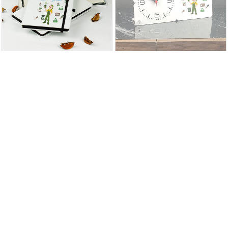
Ziraat Mühendisi Defter
Ziraat Mühendisi Ahşap Masa
Saati
349,99TL
399,90TL
Yüksek İnşaat Mühendisi Seramik
Yüksek İnşaat Mühendisi Kupa
Kalemlik
Bardak