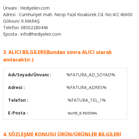
Ünvanı : Hediyelen.com
Adresi :
Cumhuriyet mah. Necip Fazıl Kısakürek Cd. No:4/2 46600
Göksun/ K.MARAŞ
Telefon:
08502280446
Eposta :
info@hediyelen.com
3. ALICI BİLGİLERİ(Bundan sonra ALICI olarak
anılacaktır.)
Adı/Soyadı/Ünvanı :
%FATURA_AD_SOYAD%
Adresi :
%FATURA_ADRES%
Telefon :
%FATURA_TEL_1%
E-Posta :
%UYE_E-POSTA%
4. SÖZLEŞME KONUSU ÜRÜN/ÜRÜNLER BİLGİLERİ