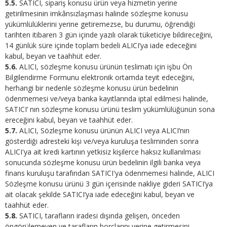
5.5.
SATICI, sipariş konusu ürün veya hizmetin yerine
getirilmesinin imkânsızlaşması halinde sözleşme konusu
yükümlülüklerini yerine getiremezse, bu durumu, öğrendiği
tarihten itibaren 3 gün içinde yazılı olarak tüketiciye bildireceğini,
14 günlük süre içinde toplam bedeli ALICI’ya iade edeceğini
kabul, beyan ve taahhüt eder.
5.6.
ALICI, sözleşme konusu ürünün teslimatı için işbu Ön
Bilgilendirme Formunu elektronik ortamda teyit edeceğini,
herhangi bir nedenle sözleşme konusu ürün bedelinin
ödenmemesi ve/veya banka kayıtlarında iptal edilmesi halinde,
SATICI’ nın sözleşme konusu ürünü teslim yükümlülüğünün sona
ereceğini kabul, beyan ve taahhüt eder.
5.7.
ALICI, Sözleşme konusu ürünün ALICI veya ALICI’nın
gösterdiği adresteki kişi ve/veya kuruluşa tesliminden sonra
ALICI'ya ait kredi kartının yetkisiz kişilerce haksız kullanılması
sonucunda sözleşme konusu ürün bedelinin ilgili banka veya
finans kuruluşu tarafından SATICI'ya ödenmemesi halinde, ALICI
Sözleşme konusu ürünü 3 gün içerisinde nakliye gideri SATICI’ya
ait olacak şekilde SATICI’ya iade edeceğini kabul, beyan ve
taahhüt eder.
5.8.
SATICI, tarafların iradesi dışında gelişen, önceden
öngörülemeyen ve tarafların borçlarını yerine getirmesini