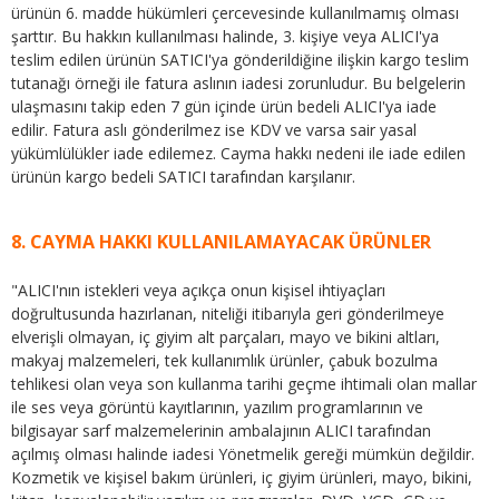
ürünün 6. madde hükümleri çercevesinde kullanılmamış olması
şarttır. Bu hakkın kullanılması halinde, 3. kişiye veya ALICI'ya
teslim edilen ürünün SATICI'ya gönderildiğine ilişkin kargo teslim
tutanağı örneği ile fatura aslının iadesi zorunludur. Bu belgelerin
ulaşmasını takip eden 7 gün içinde ürün bedeli ALICI'ya iade
edilir. Fatura aslı gönderilmez ise KDV ve varsa sair yasal
yükümlülükler iade edilemez. Cayma hakkı nedeni ile iade edilen
ürünün kargo bedeli SATICI tarafından karşılanır.
8. CAYMA HAKKI KULLANILAMAYACAK ÜRÜNLER
"ALICI'nın istekleri veya açıkça onun kişisel ihtiyaçları
doğrultusunda hazırlanan, niteliği itibarıyla geri gönderilmeye
elverişli olmayan, iç giyim alt parçaları, mayo ve bikini altları,
makyaj malzemeleri, tek kullanımlık ürünler, çabuk bozulma
tehlikesi olan veya son kullanma tarihi geçme ihtimali olan mallar
ile ses veya görüntü kayıtlarının, yazılım programlarının ve
bilgisayar sarf malzemelerinin ambalajının ALICI tarafından
açılmış olması halinde iadesi Yönetmelik gereği mümkün değildir.
Kozmetik ve kişisel bakım ürünleri, iç giyim ürünleri, mayo, bikini,