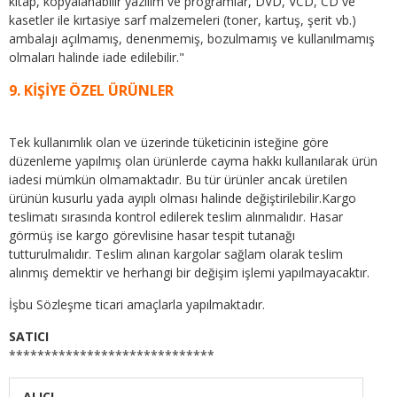
kitap, kopyalanabilir yazılım ve programlar, DVD, VCD, CD ve
kasetler ile kırtasiye sarf malzemeleri (toner, kartuş, şerit vb.)
ambalajı açılmamış, denenmemiş, bozulmamış ve kullanılmamış
olmaları halinde iade edilebilir."
9. KİŞİYE ÖZEL ÜRÜNLER
Tek kullanımlık olan ve üzerinde tüketicinin isteğine göre
düzenleme yapılmış olan ürünlerde cayma hakkı kullanılarak ürün
iadesi mümkün olmamaktadır. Bu tür ürünler ancak üretilen
ürünün kusurlu yada ayıplı olması halinde değiştirilebilir.Kargo
teslimatı sırasında kontrol edilerek teslim alınmalıdır. Hasar
görmüş ise kargo görevlisine hasar tespit tutanağı
tutturulmalıdır. Teslim alınan kargolar sağlam olarak teslim
alınmış demektir ve herhangi bir değişim işlemi yapılmayacaktır.
İşbu Sözleşme ticari amaçlarla yapılmaktadır.
SATICI
*****************************
ALICI