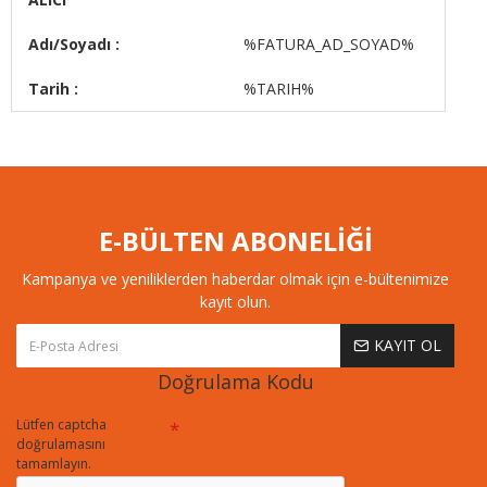
Adı/Soyadı :
%FATURA_AD_SOYAD%
Tarih :
%TARIH%
E-BÜLTEN ABONELİĞİ
Kampanya ve yeniliklerden haberdar olmak için e-bültenimize
kayıt olun.
KAYIT OL
Doğrulama Kodu
Lütfen captcha
doğrulamasını
tamamlayın.