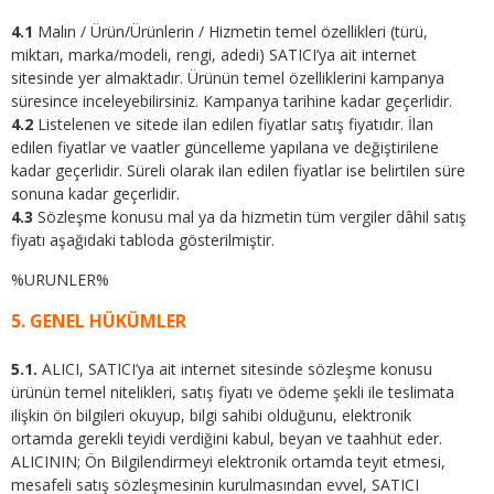
4.1
Malın / Ürün/Ürünlerin / Hizmetin temel özellikleri (türü,
miktarı, marka/modeli, rengi, adedi) SATICI’ya ait internet
sitesinde yer almaktadır. Ürünün temel özelliklerini kampanya
süresince inceleyebilirsiniz. Kampanya tarihine kadar geçerlidir.
4.2
Listelenen ve sitede ilan edilen fiyatlar satış fiyatıdır. İlan
edilen fiyatlar ve vaatler güncelleme yapılana ve değiştirilene
kadar geçerlidir. Süreli olarak ilan edilen fiyatlar ise belirtilen süre
sonuna kadar geçerlidir.
4.3
Sözleşme konusu mal ya da hizmetin tüm vergiler dâhil satış
fiyatı aşağıdaki tabloda gösterilmiştir.
%URUNLER%
5. GENEL HÜKÜMLER
5.1.
ALICI, SATICI’ya ait internet sitesinde sözleşme konusu
ürünün temel nitelikleri, satış fiyatı ve ödeme şekli ile teslimata
ilişkin ön bilgileri okuyup, bilgi sahibi olduğunu, elektronik
ortamda gerekli teyidi verdiğini kabul, beyan ve taahhüt eder.
ALICININ; Ön Bilgilendirmeyi elektronik ortamda teyit etmesi,
mesafeli satış sözleşmesinin kurulmasından evvel, SATICI