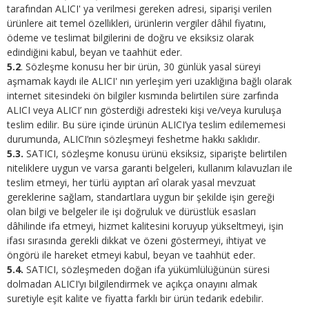
tarafından ALICI' ya verilmesi gereken adresi, siparişi verilen
ürünlere ait temel özellikleri, ürünlerin vergiler dâhil fiyatını,
ödeme ve teslimat bilgilerini de doğru ve eksiksiz olarak
edindiğini kabul, beyan ve taahhüt eder.
5.2
. Sözleşme konusu her bir ürün, 30 günlük yasal süreyi
aşmamak kaydı ile ALICI' nın yerleşim yeri uzaklığına bağlı olarak
internet sitesindeki ön bilgiler kısmında belirtilen süre zarfında
ALICI veya ALICI’ nın gösterdiği adresteki kişi ve/veya kuruluşa
teslim edilir. Bu süre içinde ürünün ALICI’ya teslim edilememesi
durumunda, ALICI’nın sözleşmeyi feshetme hakkı saklıdır.
5.3.
SATICI, sözleşme konusu ürünü eksiksiz, siparişte belirtilen
niteliklere uygun ve varsa garanti belgeleri, kullanım kılavuzları ile
teslim etmeyi, her türlü ayıptan arî olarak yasal mevzuat
gereklerine sağlam, standartlara uygun bir şekilde işin gereği
olan bilgi ve belgeler ile işi doğruluk ve dürüstlük esasları
dâhilinde ifa etmeyi, hizmet kalitesini koruyup yükseltmeyi, işin
ifası sırasında gerekli dikkat ve özeni göstermeyi, ihtiyat ve
öngörü ile hareket etmeyi kabul, beyan ve taahhüt eder.
5.4.
SATICI, sözleşmeden doğan ifa yükümlülüğünün süresi
dolmadan ALICI’yı bilgilendirmek ve açıkça onayını almak
suretiyle eşit kalite ve fiyatta farklı bir ürün tedarik edebilir.