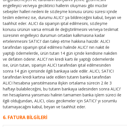
engelleyici ve/veya geciktirici hallerin oluşması gibi mücbir
sebepler halleri nedeni ile sözleşme konusu ürünü süresi içinde
teslim edemez ise, durumu ALICI' ya bildireceğini kabul, beyan ve
taahhüt eder. ALICI da siparişin iptal edilmesini, sözleşme
konusu ürünün varsa emsali ile değiştirilmesini ve/veya teslimat
süresinin engelleyici durumun ortadan kalkmasına kadar
ertelenmesini SATICI’ dan talep etme hakkına haizdir. ALICI
tarafından siparişin iptal edilmesi halinde ALICI’ nın nakit ile
yaptığı ödemelerde, ürün tutarı 14 gün içinde kendisine nakden
ve defaten ödenir. ALICI’ nın kredi kartı ile yaptığı ödemelerde
ise, ürün tutarı, siparişin ALICI tarafından iptal edilmesinden
sonra 14 gün içerisinde ilgili bankaya iade edilir. ALICI, SATICI
tarafından kredi kartına iade edilen tutarın banka tarafından
ALICI hesabına yansıtılmasına ilişkin ortalama sürecin 2 ile 3
haftayı bulabileceğini, bu tutarın bankaya iadesinden sonra ALICI’
nın hesaplarına yansıması halinin tamamen banka işlem süreci ile
ilgili olduğundan, ALICI, olası gecikmeler için SATICI’ yı sorumlu
tutamayacağını kabul, beyan ve taahhüt eder.
6. FATURA BİLGİLERİ