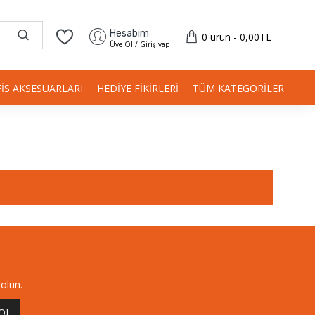
Hesabım
0 ürün - 0,00TL
Üye Ol / Giriş yap
FIS AKSESUARLARI
HEDIYE FIKIRLERI
TÜM KATEGORILER
olun.
 OL