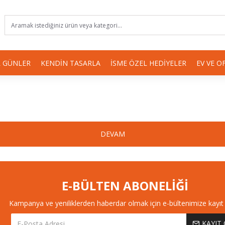
 GÜNLER
KENDIN TASARLA
İSME ÖZEL HEDIYELER
EV VE O
DEVAM
E-BÜLTEN ABONELİĞİ
Kampanya ve yeniliklerden haberdar olmak için e-bültenimize kayıt 
KAYIT