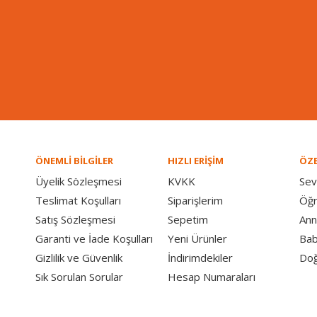
ÖNEMLİ BİLGİLER
HIZLI ERİŞİM
ÖZE
Üyelik Sözleşmesi
KVKK
Sev
Teslimat Koşulları
Siparişlerim
Öğ
Satış Sözleşmesi
Sepetim
Ann
Garanti ve İade Koşulları
Yeni Ürünler
Bab
Gizlilik ve Güvenlik
İndirimdekiler
Doğ
Sık Sorulan Sorular
Hesap Numaraları