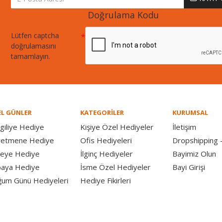
Doğrulama Kodu
Lütfen captcha
doğrulamasını
tamamlayın.
L GÜNLER
KATEGORİLER
KURUMSAL
giliye Hediye
Kişiye Özel Hediyeler
İletişim
retmene Hediye
Ofis Hediyeleri
Dropshipping -
eye Hediye
İlginç Hediyeler
Bayimiz Olun
aya Hediye
İsme Özel Hediyeler
Bayi Girişi
um Günü Hediyeleri
Hediye Fikirleri