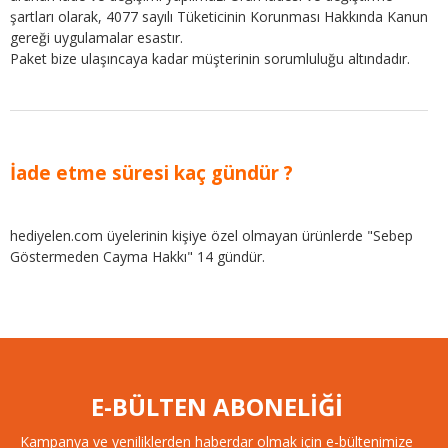
şartları olarak, 4077 sayılı Tüketicinin Korunması Hakkında Kanun
gereği uygulamalar esastır.
Paket bize ulaşıncaya kadar müşterinin sorumluluğu altındadır.
İade etme süresi kaç gündür ?
hediyelen.com üyelerinin kişiye özel olmayan ürünlerde "Sebep
Göstermeden Cayma Hakkı" 14 gündür.
E-BÜLTEN ABONELİĞİ
Kampanya ve yeniliklerden haberdar olmak için e-bültenimize