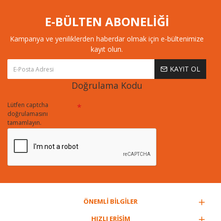
E-BÜLTEN ABONELİĞİ
Kampanya ve yeniliklerden haberdar olmak için e-bültenimize
kayıt olun.
KAYIT OL
Doğrulama Kodu
Lütfen captcha
doğrulamasını
tamamlayın.
ÖNEMLİ BİLGİLER
HIZLI ERİŞİM