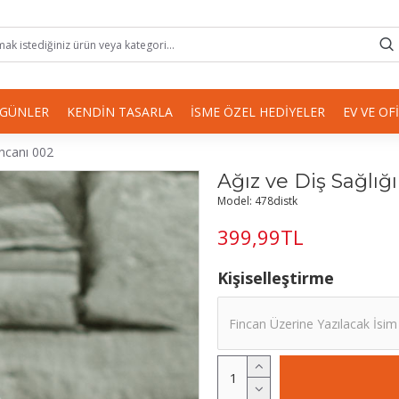
 GÜNLER
KENDIN TASARLA
İSME ÖZEL HEDIYELER
EV VE OF
incanı 002
Ağız ve Diş Sağlığ
Model:
478distk
399,99TL
Kişiselleştirme