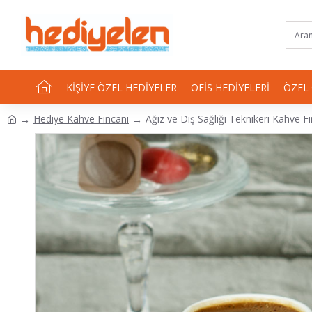
KIŞIYE ÖZEL HEDIYELER
OFIS HEDIYELERI
ÖZEL
Hediye Kahve Fincanı
Ağız ve Diş Sağlığı Teknikeri Kahve F