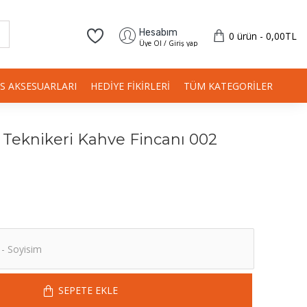
Hesabım
0 ürün - 0,00TL
Üye Ol / Giriş yap
IS AKSESUARLARI
HEDIYE FIKIRLERI
TÜM KATEGORILER
ı Teknikeri Kahve Fincanı 002
SEPETE EKLE