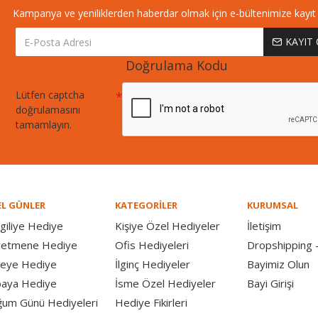
Kampanya ve yeniliklerden haberdar olmak için e-bültenimize kayıt 
KAYIT
Doğrulama Kodu
Lütfen captcha
doğrulamasını
tamamlayın.
L GÜNLER
KATEGORİLER
KURUMSAL
giliye Hediye
Kişiye Özel Hediyeler
İletişim
retmene Hediye
Ofis Hediyeleri
Dropshipping -
eye Hediye
İlginç Hediyeler
Bayimiz Olun
aya Hediye
İsme Özel Hediyeler
Bayi Girişi
um Günü Hediyeleri
Hediye Fikirleri