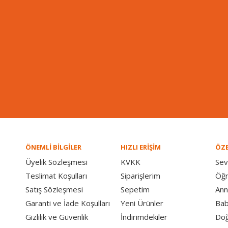
ÖNEMLİ BİLGİLER
HIZLI ERİŞİM
ÖZE
Üyelik Sözleşmesi
KVKK
Sev
Teslimat Koşulları
Siparişlerim
Öğ
Satış Sözleşmesi
Sepetim
Ann
Garanti ve İade Koşulları
Yeni Ürünler
Bab
Gizlilik ve Güvenlik
İndirimdekiler
Doğ