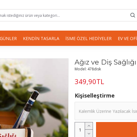
 GÜNLER
KENDIN TASARLA
İSME ÖZEL HEDIYELER
EV VE OF
Ağız ve Diş Sağlığ
Model:
478disk
349,90TL
Kişiselleştirme