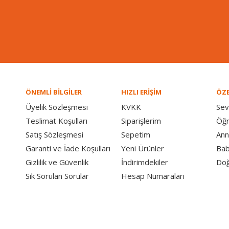
ÖNEMLİ BİLGİLER
HIZLI ERİŞİM
ÖZE
Üyelik Sözleşmesi
KVKK
Sev
Teslimat Koşulları
Siparişlerim
Öğ
Satış Sözleşmesi
Sepetim
Ann
Garanti ve İade Koşulları
Yeni Ürünler
Bab
Gizlilik ve Güvenlik
İndirimdekiler
Doğ
Sık Sorulan Sorular
Hesap Numaraları