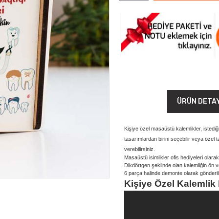
ÜRÜN DETA
Kişiye özel masaüstü kalemlikler, istedi
tasarımlardan birini seçebilir veya özel
verebilirsiniz.
Masaüstü isimlikler ofis hediyeleri olar
Dikdörtgen şeklinde olan kalemliğin ön 
6 parça halinde demonte olarak gönderilme
Kişiye Özel Kalemlik