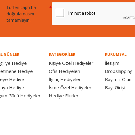
Lütfen captcha
doğrulamasını
tamamlayın.
L GÜNLER
KATEGORİLER
KURUMSAL
giliye Hediye
Kişiye Özel Hediyeler
İletişim
retmene Hediye
Ofis Hediyeleri
Dropshipping -
eye Hediye
İlginç Hediyeler
Bayimiz Olun
aya Hediye
İsme Özel Hediyeler
Bayi Girişi
um Günü Hediyeleri
Hediye Fikirleri