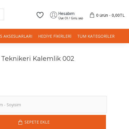
Hesabım
0 ürün - 0,00TL
Üye Ol / Giriş yap
IS AKSESUARLARI
HEDIYE FIKIRLERI
TÜM KATEGORILER
ı Teknikeri Kalemlik 002
SEPETE EKLE