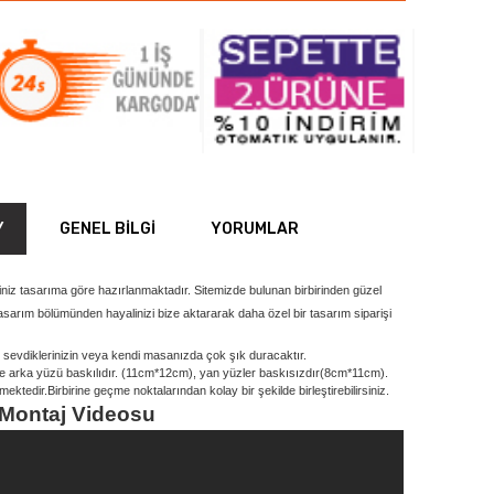
Y
GENEL BILGI
YORUMLAR
ğiniz tasarıma göre hazırlanmaktadır. Sitemizde bulunan birbirinden güzel
 tasarım bölümünden hayalinizi bize aktararak daha özel bir tasarım siparişi
ak sevdiklerinizin veya kendi masanızda çok şık duracaktır.
ve arka yüzü baskılıdır. (11cm*12cm), yan yüzler baskısızdır(8cm*11cm).
ktedir.Birbirine geçme noktalarından kolay bir şekilde birleştirebilirsiniz.
 Montaj Videosu