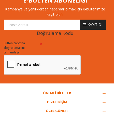
E-BÜLTEN ABONELİĞİ
Kampanya ve yeniliklerden haberdar olmak için e-bültenimize
kayıt olun.
KAYIT OL
Doğrulama Kodu
Lütfen captcha
doğrulamasını
tamamlayın.
ÖNEMLİ BİLGİLER
HIZLI ERİŞİM
ÖZEL GÜNLER