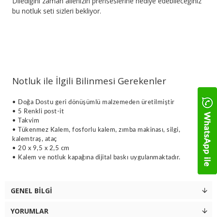
Dilediğini zaman ailenizin prenseslerine hediye edebileceğiniz
bu notluk seti sizleri bekliyor.
​Notluk ile İlgili Bilinmesi Gerekenler
• Doğa Dostu geri dönüşümlü malzemeden üretilmiştir
• 5 Renkli post-it
• Takvim
• Tükenmez Kalem, fosforlu kalem, zımba makinası, silgi,
kalemtraş, ataç
• 20 x 9,5 x 2,5 cm
• Kalem ve notluk kapağına dijital baskı uygulanmaktadır.
GENEL BILGI
YORUMLAR