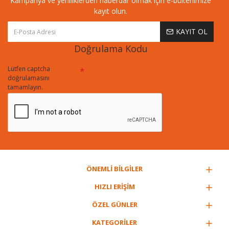
Kampanya ve yeniliklerden haberdar olmak için e-bültenimize
kayıt olun.
KAYIT OL
Doğrulama Kodu
Lütfen captcha
doğrulamasını
tamamlayın.
ÖNEMLİ BİLGİLER
HIZLI ERİŞİM
ÖZEL GÜNLER
KATEGORİLER