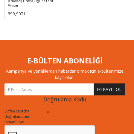
Arkadaş Erkek Figür Stantlı
Fincan
399,90TL
E-BÜLTEN ABONELİĞİ
Kampanya ve yeniliklerden haberdar olmak için e-bültenimize
kayıt olun.
KAYIT OL
Doğrulama Kodu
Lütfen captcha
doğrulamasını
tamamlayın.