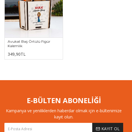
Avukat Baş Örtülü Figür
Kalemlik
349,90TL
E-BÜLTEN ABONELİĞİ
Kampanya ve yeniliklerden haberdar olmak için e-bültenimize
kayıt olun.
KAYIT OL