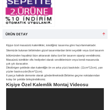
ÜRÜN DETAY
Kişiye özel masaüstü kalemlikler, istediğiniz tasarıma göre hazırlanmaktadır.
Sitemizde bulunan birbirinden güzel tasarımlardan birini seçebilir veya özel tasarım
bölümünden hayalinizi bize aktararak daha özel bir tasarım siparişi verebilirsiniz.
Masaüstü isimlikler ofis hediyeleri olarak sevdiklerinizin veya kendi masanızda
çok şık duracaktır.
Dikdörtgen şeklinde olan kalemliğin ön ve arka yüzü baskılıdır. (11cm*12cm), yan
yüzler baskısızdır(8cm*11cm).
6 parça halinde demonte olarak gönderilmektedir.Birbirine geçme noktalarından
kolay bir şekilde birleştirebilirsiniz.
Kişiye Özel Kalemlik Montaj Videosu