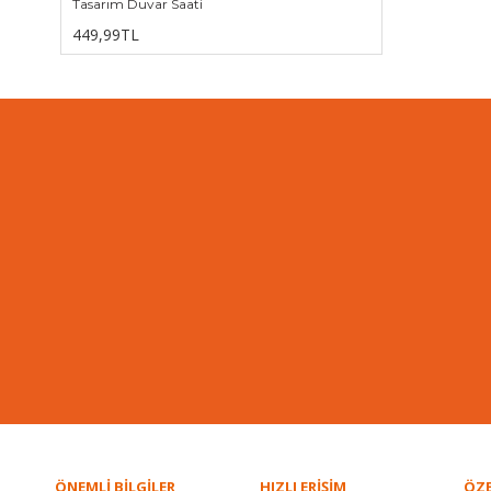
Tasarım Duvar Saati
449,99TL
ÖNEMLİ BİLGİLER
HIZLI ERİŞİM
ÖZE