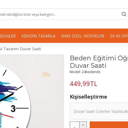
 GÜNLER
KENDIN TASARLA
İSME ÖZEL HEDIYELER
EV VE OF
i Tasarım Duvar Saati
Beden Eğitimi Öğ
Duvar Saati
Model:
24bedends
449,99TL
Kişiselleştirme