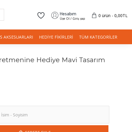
Hesabım
0 ürün - 0,00TL
Üye Ol / Giriş yap
IS AKSESUARLARI
HEDIYE FIKIRLERI
TÜM KATEGORILER
retmenine Hediye Mavi Tasarım