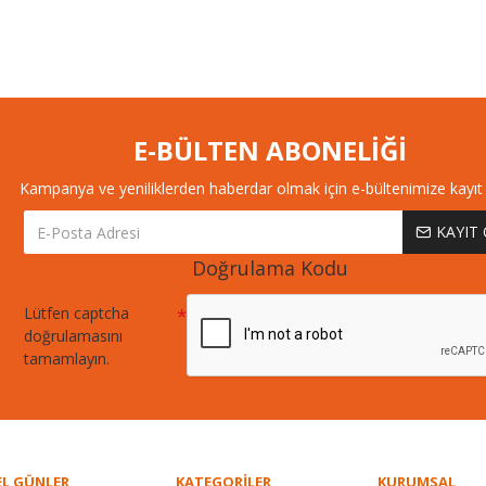
E-BÜLTEN ABONELİĞİ
Kampanya ve yeniliklerden haberdar olmak için e-bültenimize kayıt 
KAYIT
Doğrulama Kodu
Lütfen captcha
doğrulamasını
tamamlayın.
L GÜNLER
KATEGORİLER
KURUMSAL