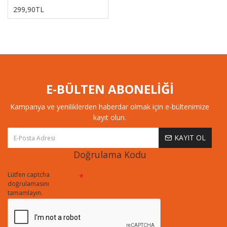
299,90TL
E-BÜLTEN ABONELİĞİ
Kampanya ve yeniliklerden haberdar olmak için e-bültenimize
kayıt olun.
KAYIT OL
Doğrulama Kodu
Lütfen captcha
doğrulamasını
tamamlayın.