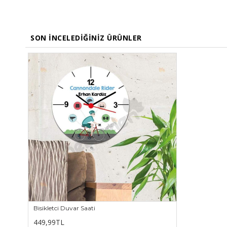
SON İNCELEDIĞINIZ ÜRÜNLER
Bisikletci Duvar Saati
449,99TL