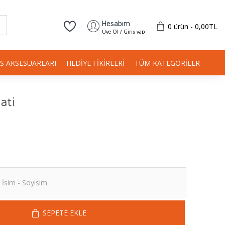
Hesabım
0 ürün - 0,00TL
Üye Ol / Giriş yap
IS AKSESUARLARI
HEDIYE FIKIRLERI
TÜM KATEGORILER
ati
SEPETE EKLE