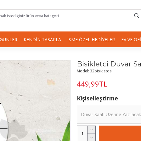
 GÜNLER
KENDIN TASARLA
İSME ÖZEL HEDIYELER
EV VE OF
Bisikletci Duvar Sa
Model:
32bisikletds
449,99TL
Kişiselleştirme