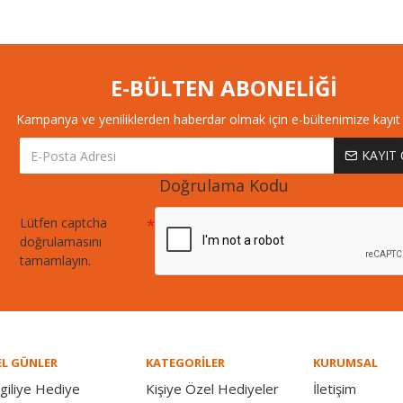
E-BÜLTEN ABONELİĞİ
Kampanya ve yeniliklerden haberdar olmak için e-bültenimize kayıt 
KAYIT
Doğrulama Kodu
Lütfen captcha
doğrulamasını
tamamlayın.
L GÜNLER
KATEGORİLER
KURUMSAL
giliye Hediye
Kişiye Özel Hediyeler
İletişim