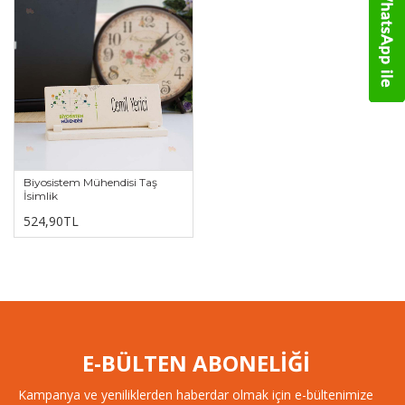
Biyosistem Mühendisi Taş
İsimlik
524,90TL
E-BÜLTEN ABONELİĞİ
Kampanya ve yeniliklerden haberdar olmak için e-bültenimize