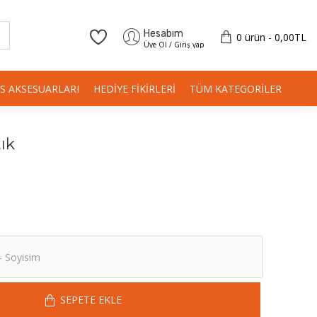
Hesabım
0 ürün - 0,00TL
Üye Ol / Giriş yap
IS AKSESUARLARI
HEDIYE FIKIRLERI
TÜM KATEGORILER
ık
SEPETE EKLE