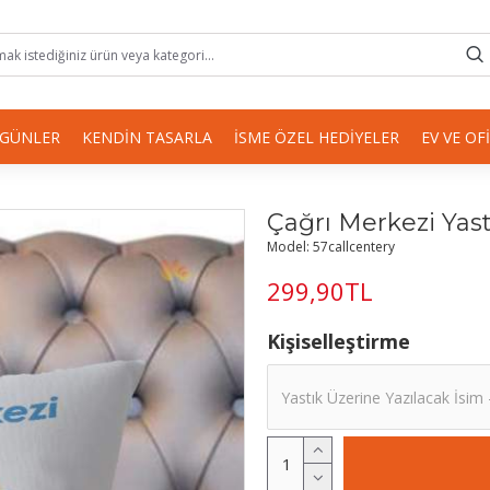
 GÜNLER
KENDIN TASARLA
İSME ÖZEL HEDIYELER
EV VE OF
Çağrı Merkezi Yast
Model:
57callcentery
299,90TL
Kişiselleştirme