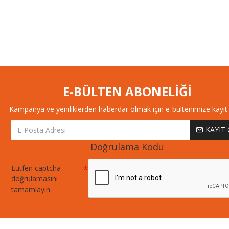
E-BÜLTEN ABONELİĞİ
Kampanya ve yeniliklerden haberdar olmak için e-bültenimize kayıt 
KAYIT
Doğrulama Kodu
Lütfen captcha
doğrulamasını
tamamlayın.