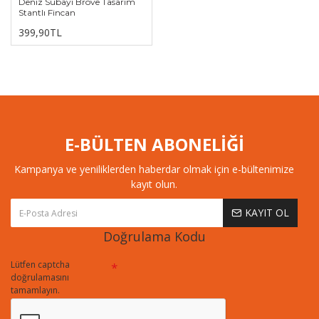
Deniz Subayı Bröve Tasarım
Stantlı Fincan
399,90TL
E-BÜLTEN ABONELİĞİ
Kampanya ve yeniliklerden haberdar olmak için e-bültenimize
kayıt olun.
KAYIT OL
Doğrulama Kodu
Lütfen captcha
doğrulamasını
tamamlayın.