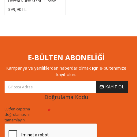
Dental Nurse Stantlı Fincan
399,90TL
E-BÜLTEN ABONELİĞİ
Kampanya ve yeniliklerden haberdar olmak için e-bültenimize
kayıt olun.
KAYIT OL
Doğrulama Kodu
Lütfen captcha
doğrulamasını
tamamlayın.