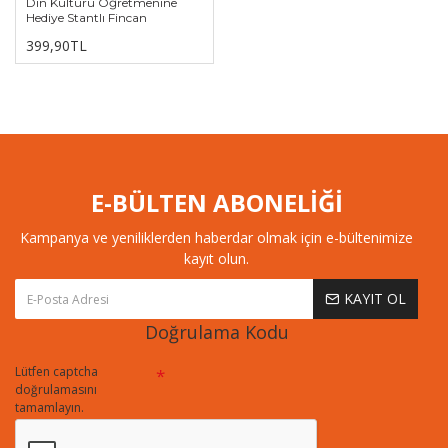
Din Kültürü Öğretmenine
Hediye Stantlı Fincan
399,90TL
E-BÜLTEN ABONELİĞİ
Kampanya ve yeniliklerden haberdar olmak için e-bültenimize
kayıt olun.
KAYIT OL
Doğrulama Kodu
Lütfen captcha
doğrulamasını
tamamlayın.