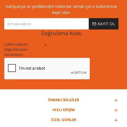
Kampanya ve yeniliklerden haberdar olmak için e-bültenimize
kayıt olun.
KAYIT OL
Doğrulama Kodu
Lütfen captcha
doğrulamasını
tamamlayın.
ÖNEMLİ BİLGİLER
HIZLI ERİŞİM
ÖZEL GÜNLER