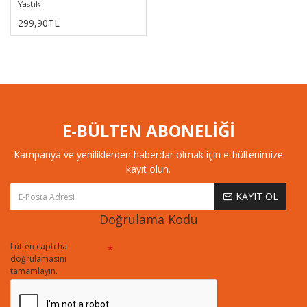
Yastık
299,90TL
E-BÜLTEN ABONELİĞİ
Kampanya ve yeniliklerden haberdar olmak için e-bültenimize
kayıt olun.
KAYIT OL
Doğrulama Kodu
Lütfen captcha
doğrulamasını
tamamlayın.