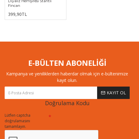
Diyaliz Hemşiresi Stantlı
Fincan
399,90TL
E-BÜLTEN ABONELİĞİ
Kampanya ve yeniliklerden haberdar olmak için e-bültenimize
kayıt olun.
KAYIT OL
Doğrulama Kodu
Lütfen captcha
doğrulamasını
tamamlayın.