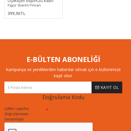
Diyetisyen Başörtülü Kadın
Figür Stantlı Fincan
399,90TL
E-BÜLTEN ABONELİĞİ
Kampanya ve yeniliklerden haberdar olmak için e-bültenimize
kayıt olun.
KAYIT OL
Doğrulama Kodu
Lütfen captcha
doğrulamasını
tamamlayın.