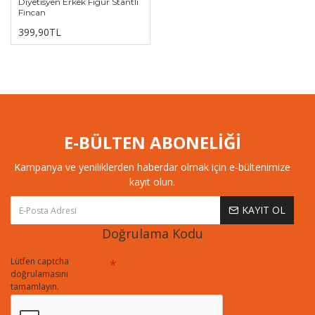
Diyetisyen Erkek Figür Stantlı
Fincan
399,90TL
E-BÜLTEN ABONELİĞİ
Kampanya ve yeniliklerden haberdar olmak için e-bültenimize
kayıt olun.
KAYIT OL
Doğrulama Kodu
Lütfen captcha
doğrulamasını
tamamlayın.