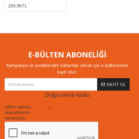
299,90TL
E-BÜLTEN ABONELİĞİ
Kampanya ve yeniliklerden haberdar olmak için e-bültenimize
kayıt olun.
KAYIT OL
Doğrulama Kodu
Lütfen captcha
doğrulamasını
tamamlayın.