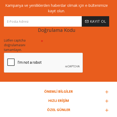
Kampanya ve yeniliklerden haberdar olmak için e-bültenimize
kayıt olun.
KAYIT OL
Doğrulama Kodu
Lütfen captcha
doğrulamasını
tamamlayın.
ÖNEMLİ BİLGİLER
HIZLI ERİŞİM
ÖZEL GÜNLER