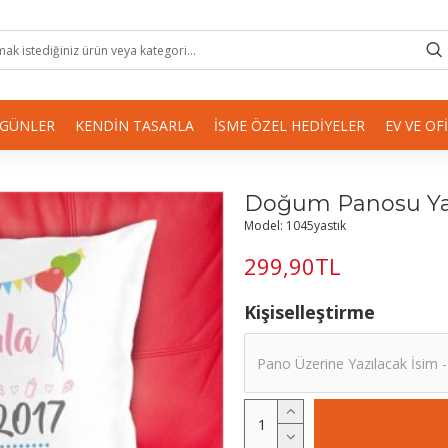
 GÜNLER
KENDIN TASARLA
İSME ÖZEL HEDIYELER
EV VE OF
Doğum Panosu Ya
Model:
1045yastık
299,90TL
Kişiselleştirme