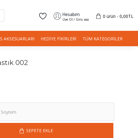
Hesabım
0 ürün - 0,00TL
Üye Ol / Giriş yap
IS AKSESUARLARI
HEDIYE FIKIRLERI
TÜM KATEGORILER
stık 002
SEPETE EKLE