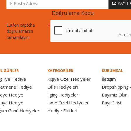
KAYIT
Doğrulama Kodu
Lütfen captcha
doğrulamasını
tamamlayın.
L GÜNLER
KATEGORİLER
KURUMSAL
giliye Hediye
Kişiye Özel Hediyeler
İletişim
retmene Hediye
Ofis Hediyeleri
Dropshipping -
eye Hediye
İlginç Hediyeler
Bayimiz Olun
aya Hediye
İsme Özel Hediyeler
Bayi Girişi
um Günü Hediyeleri
Hediye Fikirleri