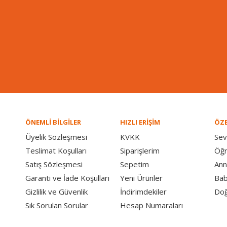
ÖNEMLİ BİLGİLER
HIZLI ERİŞİM
ÖZE
Üyelik Sözleşmesi
KVKK
Sev
Teslimat Koşulları
Siparişlerim
Öğ
Satış Sözleşmesi
Sepetim
Ann
Garanti ve İade Koşulları
Yeni Ürünler
Bab
Gizlilik ve Güvenlik
İndirimdekiler
Doğ
Sık Sorulan Sorular
Hesap Numaraları