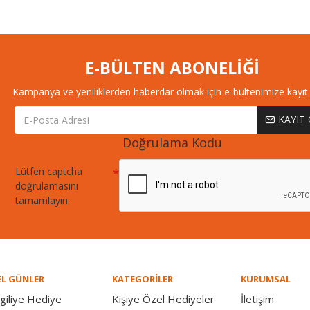
E-BÜLTEN ABONELİĞİ
Kampanya ve yeniliklerden haberdar olmak için e-bültenimize kayıt 
KAYIT
Doğrulama Kodu
Lütfen captcha
doğrulamasını
tamamlayın.
L GÜNLER
KATEGORİLER
KURUMSAL
giliye Hediye
Kişiye Özel Hediyeler
İletişim