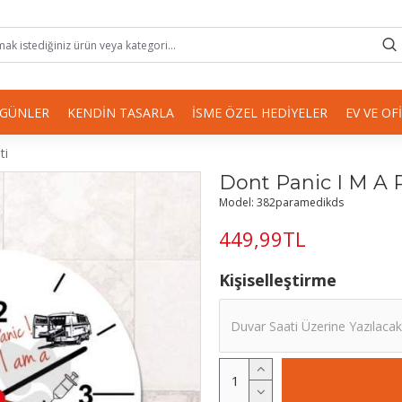
 GÜNLER
KENDIN TASARLA
İSME ÖZEL HEDIYELER
EV VE OF
ti
Dont Panic I M A 
Model:
382paramedikds
449,99TL
Kişiselleştirme