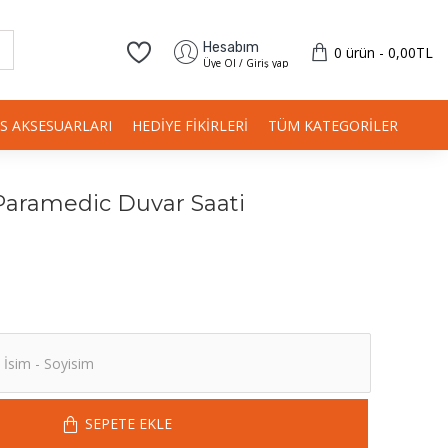
Hesabım
0 ürün - 0,00TL
Üye Ol / Giriş yap
IS AKSESUARLARI
HEDIYE FIKIRLERI
TÜM KATEGORILER
Paramedic Duvar Saati
SEPETE EKLE