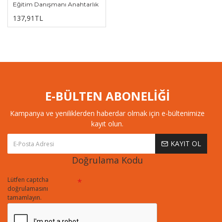
Eğitim Danışmanı Anahtarlık
137,91TL
E-BÜLTEN ABONELİĞİ
Kampanya ve yeniliklerden haberdar olmak için e-bültenimize
kayıt olun.
KAYIT OL
Doğrulama Kodu
Lütfen captcha
doğrulamasını
tamamlayın.