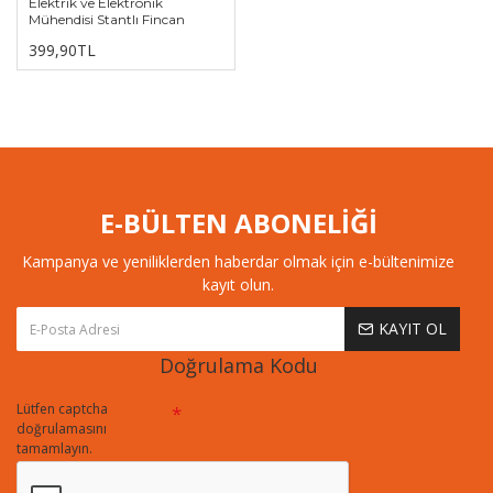
Elektrik ve Elektronik
Mühendisi Stantlı Fincan
399,90TL
E-BÜLTEN ABONELİĞİ
Kampanya ve yeniliklerden haberdar olmak için e-bültenimize
kayıt olun.
KAYIT OL
Doğrulama Kodu
Lütfen captcha
doğrulamasını
tamamlayın.