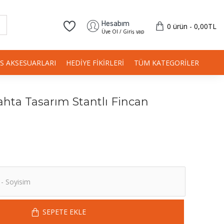
Hesabım
0 ürün - 0,00TL
Üye Ol / Giriş yap
IS AKSESUARLARI
HEDIYE FIKIRLERI
TÜM KATEGORILER
ahta Tasarım Stantlı Fincan
SEPETE EKLE