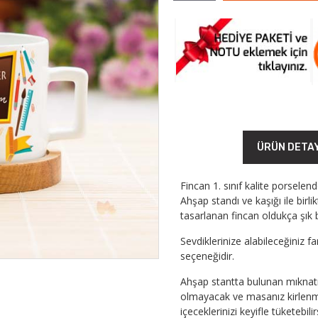
ÜRÜN DETA
Fincan 1. sınıf kalite porselen
Ahşap standı ve kaşığı ile birl
tasarlanan fincan oldukça şık b
Sevdiklerinize alabileceğiniz f
seçeneğidir.
Ahşap stantta bulunan mıknatı
olmayacak ve masanız kirlenme
içeceklerinizi keyifle tüketebilir