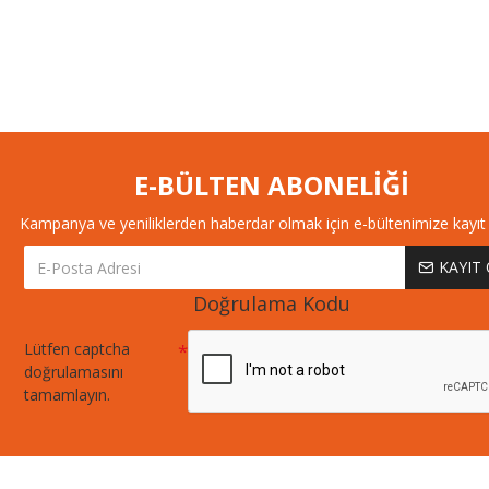
E-BÜLTEN ABONELİĞİ
Kampanya ve yeniliklerden haberdar olmak için e-bültenimize kayıt 
KAYIT
Doğrulama Kodu
Lütfen captcha
doğrulamasını
tamamlayın.