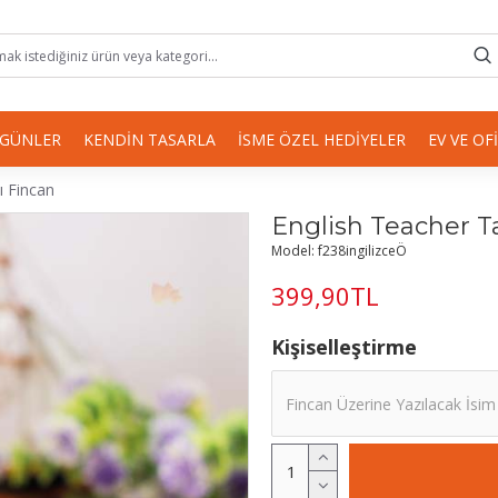
 GÜNLER
KENDIN TASARLA
İSME ÖZEL HEDIYELER
EV VE OF
ı Fincan
English Teacher T
Model:
f238ingilizceÖ
399,90TL
Kişiselleştirme