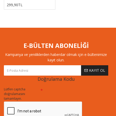
299,90TL
E-BÜLTEN ABONELİĞİ
Kampanya ve yeniliklerden haberdar olmak için e-bültenimize
kayıt olun.
KAYIT OL
Doğrulama Kodu
Lütfen captcha
doğrulamasını
tamamlayın.