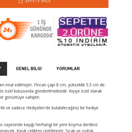
SEPETE EKLE
Y
GENEL BILGI
YORUMLAR
den imal edilmiştir. Fincan çapı 8 cm, yükseklik 5.5 cm dir.
ikte özel kutusunda gönderilmektedir. Kişiye özel olarak
ir görüntüye sahiptir.
arklı ve sadece Hediyelen'de bulabileceğiniz bir hediye
s sayesinde kaşığı herhangi bir yere koyma derdiniz
yecek. Kaşık çelikten üretilmiştir. Sıcak ve soğuk