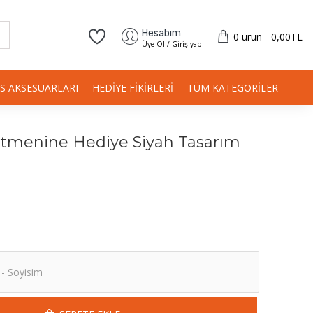
Hesabım
0 ürün - 0,00TL
Üye Ol / Giriş yap
IS AKSESUARLARI
HEDIYE FIKIRLERI
TÜM KATEGORILER
etmenine Hediye Siyah Tasarım