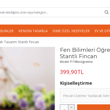
 GÜNLER
KENDIN TASARLA
İSME ÖZEL HEDIYELER
EV VE OF
ah Tasarım Stantlı Fincan
Fen Bilimleri Öğr
Stantlı Fincan
Model:
f176fenöğretme
399,90TL
Kişiselleştirme