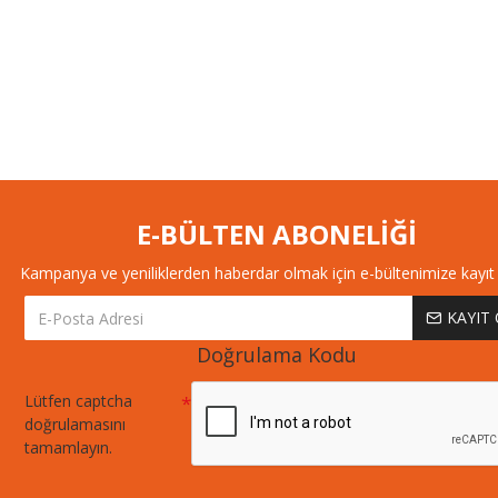
E-BÜLTEN ABONELİĞİ
Kampanya ve yeniliklerden haberdar olmak için e-bültenimize kayıt 
KAYIT
Doğrulama Kodu
Lütfen captcha
doğrulamasını
tamamlayın.