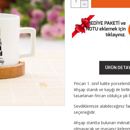
ÜRÜN DETA
Fincan 1. sınıf kalite porselen
Ahşap standı ve kaşığı ile birl
tasarlanan fincan oldukça şık b
Sevdiklerinize alabileceğiniz f
seçeneğidir.
Ahşap stantta bulunan mıknatı
olmayacak ve masanız kirlenme