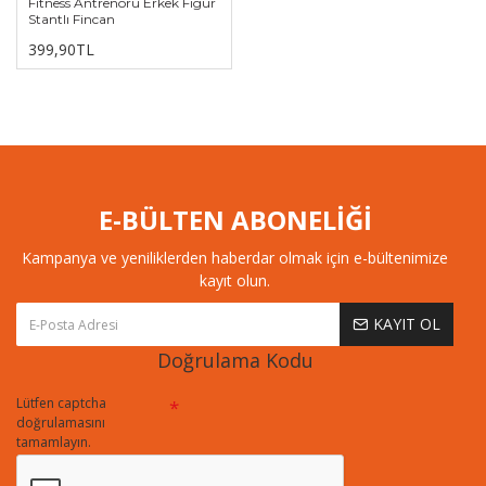
Fitness Antrenörü Erkek Figür
Stantlı Fincan
399,90TL
E-BÜLTEN ABONELİĞİ
Kampanya ve yeniliklerden haberdar olmak için e-bültenimize
kayıt olun.
KAYIT OL
Doğrulama Kodu
Lütfen captcha
doğrulamasını
tamamlayın.