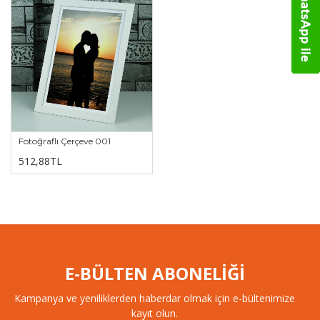
Fotoğraflı Çerçeve 001
512,88TL
E-BÜLTEN ABONELİĞİ
Kampanya ve yeniliklerden haberdar olmak için e-bültenimize
kayıt olun.