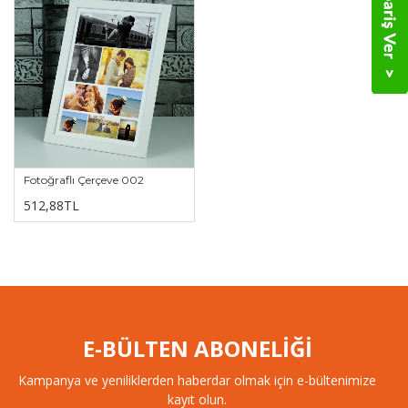
Fotoğraflı Çerçeve 002
512,88TL
E-BÜLTEN ABONELİĞİ
Kampanya ve yeniliklerden haberdar olmak için e-bültenimize
kayıt olun.