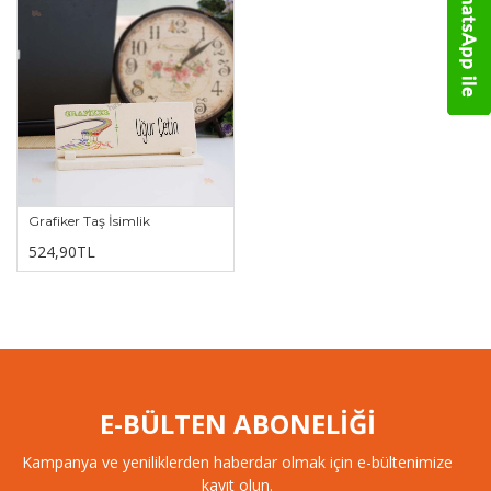
Grafiker Taş İsimlik
524,90TL
E-BÜLTEN ABONELİĞİ
Kampanya ve yeniliklerden haberdar olmak için e-bültenimize
kayıt olun.