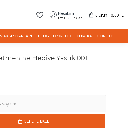
Hesabım
0 ürün - 0,00TL
Üye Ol / Giriş yap
IS AKSESUARLARI
HEDIYE FIKIRLERI
TÜM KATEGORILER
etmenine Hediye Yastık 001
SEPETE EKLE