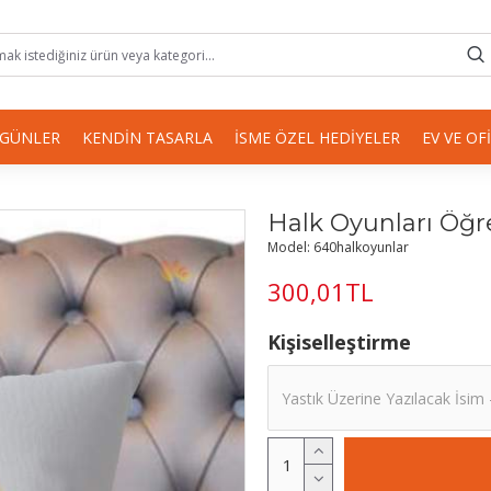
 GÜNLER
KENDIN TASARLA
İSME ÖZEL HEDIYELER
EV VE OF
1
Halk Oyunları Öğr
Model:
640halkoyunlar
300,01TL
Kişiselleştirme