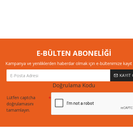
E-BÜLTEN ABONELİĞİ
Kampanya ve yeniliklerden haberdar olmak için e-bültenimize kayıt 
KAYIT
Doğrulama Kodu
Lütfen captcha
doğrulamasını
tamamlayın.