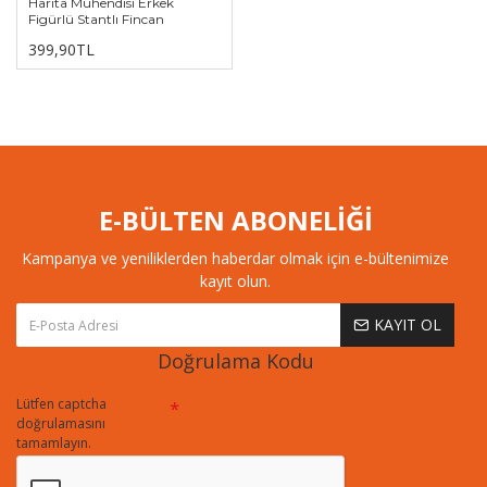
Harita Mühendisi Erkek
Figürlü Stantlı Fincan
399,90TL
E-BÜLTEN ABONELİĞİ
Kampanya ve yeniliklerden haberdar olmak için e-bültenimize
kayıt olun.
KAYIT OL
Doğrulama Kodu
Lütfen captcha
doğrulamasını
tamamlayın.