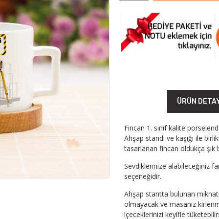
ÜRÜN DETA
Fincan 1. sınıf kalite porselen
Ahşap standı ve kaşığı ile birl
tasarlanan fincan oldukça şık b
Sevdiklerinize alabileceğiniz f
seçeneğidir.
Ahşap stantta bulunan mıknatı
olmayacak ve masanız kirlenme
içeceklerinizi keyifle tüketebilir