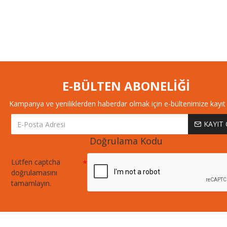
E-BÜLTEN ABONELİĞİ
Kampanya ve yeniliklerden haberdar olmak için e-bültenimize kayıt 
KAYIT
Doğrulama Kodu
Lütfen captcha
doğrulamasını
tamamlayın.