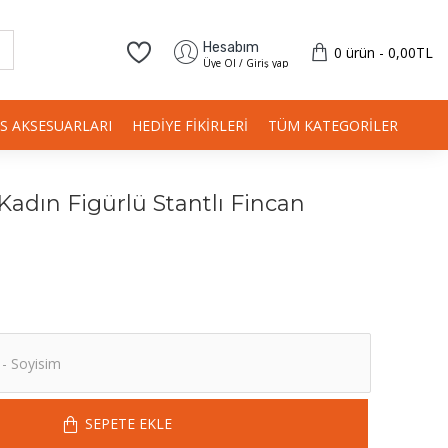
Hesabım
0 ürün - 0,00TL
Üye Ol / Giriş yap
IS AKSESUARLARI
HEDIYE FIKIRLERI
TÜM KATEGORILER
adın Figürlü Stantlı Fincan
SEPETE EKLE