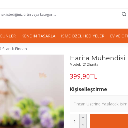
 GÜNLER
KENDIN TASARLA
İSME ÖZEL HEDIYELER
EV VE OF
 Stantlı Fincan
Harita Mühendisi K
Model:
f212harita
399,90TL
Kişiselleştirme