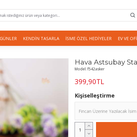
 GÜNLER
KENDIN TASARLA
İSME ÖZEL HEDIYELER
EV VE OF
Hava Astsubay Sta
Model:
f542asker
399,90TL
Kişiselleştirme