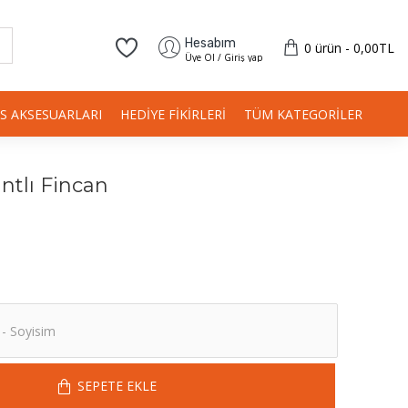
Hesabım
0 ürün - 0,00TL
Üye Ol / Giriş yap
IS AKSESUARLARI
HEDIYE FIKIRLERI
TÜM KATEGORILER
ntlı Fincan
SEPETE EKLE