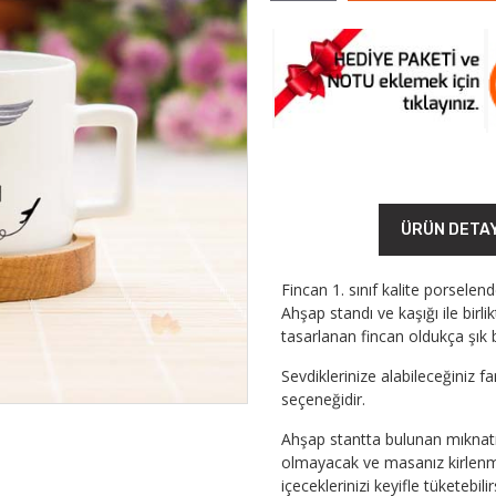
ÜRÜN DETA
Fincan 1. sınıf kalite porselen
Ahşap standı ve kaşığı ile birl
tasarlanan fincan oldukça şık b
Sevdiklerinize alabileceğiniz f
seçeneğidir.
Ahşap stantta bulunan mıknatı
olmayacak ve masanız kirlenme
içeceklerinizi keyifle tüketebilir