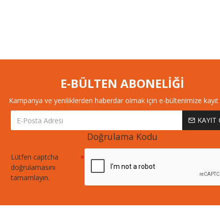
E-BÜLTEN ABONELİĞİ
Kampanya ve yeniliklerden haberdar olmak için e-bültenimize kayıt 
KAYIT
Doğrulama Kodu
Lütfen captcha
doğrulamasını
tamamlayın.