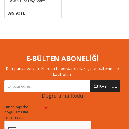
Have A Nice Day Stantlı
Fincan
399,90TL
E-BÜLTEN ABONELİĞİ
Kampanya ve yeniliklerden haberdar olmak için e-bültenimize
kayıt olun.
KAYIT OL
Doğrulama Kodu
Lütfen captcha
doğrulamasını
tamamlayın.