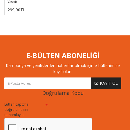
Yastık
299,90TL
E-BÜLTEN ABONELİĞİ
Kampanya ve yeniliklerden haberdar olmak için e-bültenimize
kayıt olun.
KAYIT OL
Doğrulama Kodu
Lütfen captcha
doğrulamasını
tamamlayın.