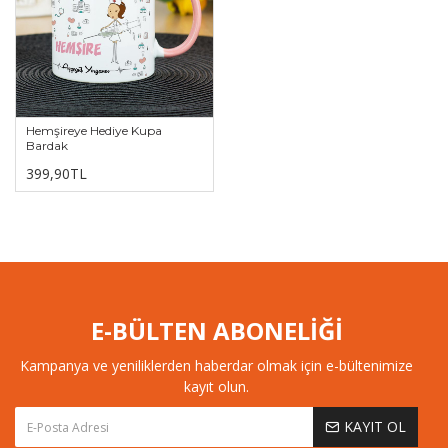
Hemşireye Hediye Kupa
Bardak
399,90TL
E-BÜLTEN ABONELİĞİ
Kampanya ve yeniliklerden haberdar olmak için e-bültenimize
kayıt olun.
KAYIT OL