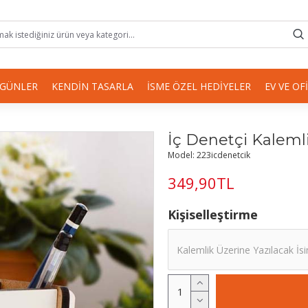
 GÜNLER
KENDIN TASARLA
İSME ÖZEL HEDIYELER
EV VE OF
İç Denetçi Kaleml
Model:
223icdenetcik
349,90TL
Kişiselleştirme