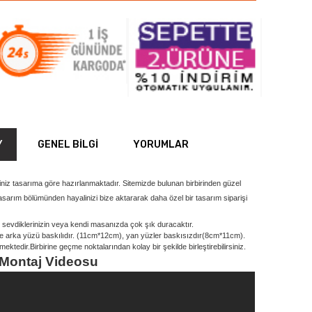
Y
GENEL BILGI
YORUMLAR
ğiniz tasarıma göre hazırlanmaktadır. Sitemizde bulunan birbirinden güzel
 tasarım bölümünden hayalinizi bize aktararak daha özel bir tasarım siparişi
ak sevdiklerinizin veya kendi masanızda çok şık duracaktır.
ve arka yüzü baskılıdır. (11cm*12cm), yan yüzler baskısızdır(8cm*11cm).
ktedir.Birbirine geçme noktalarından kolay bir şekilde birleştirebilirsiniz.
 Montaj Videosu