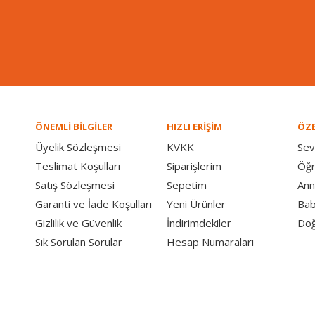
ÖNEMLİ BİLGİLER
HIZLI ERİŞİM
ÖZE
Üyelik Sözleşmesi
KVKK
Sev
Teslimat Koşulları
Siparişlerim
Öğ
Satış Sözleşmesi
Sepetim
Ann
Garanti ve İade Koşulları
Yeni Ürünler
Bab
Gizlilik ve Güvenlik
İndirimdekiler
Doğ
Sık Sorulan Sorular
Hesap Numaraları