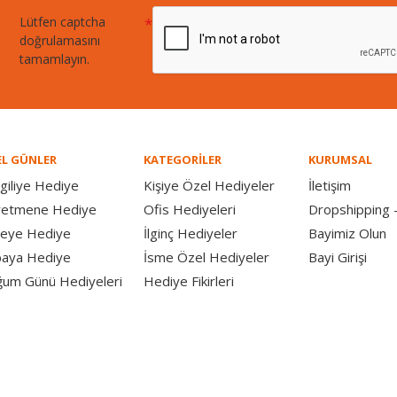
Lütfen captcha
doğrulamasını
tamamlayın.
L GÜNLER
KATEGORİLER
KURUMSAL
giliye Hediye
Kişiye Özel Hediyeler
İletişim
retmene Hediye
Ofis Hediyeleri
Dropshipping -
eye Hediye
İlginç Hediyeler
Bayimiz Olun
aya Hediye
İsme Özel Hediyeler
Bayi Girişi
um Günü Hediyeleri
Hediye Fikirleri