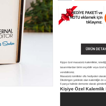
ÜRÜN DETA
Kişiye özel masaüstü kalemlikler, istedi
tasarımlardan birini seçebilir veya özel
verebilirsiniz.
Masaüstü isimlikler ofis hediyeleri olar
Dikdörtgen şeklinde olan kalemliğin ön 
6 parça halinde demonte olarak gönderilme
Kişiye Özel Kalemlik