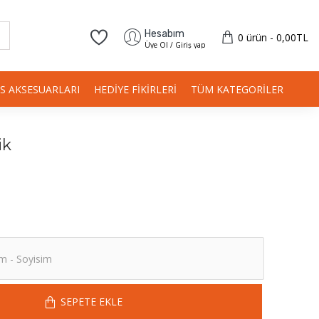
Hesabım
0 ürün - 0,00TL
Üye Ol / Giriş yap
IS AKSESUARLARI
HEDIYE FIKIRLERI
TÜM KATEGORILER
ik
SEPETE EKLE