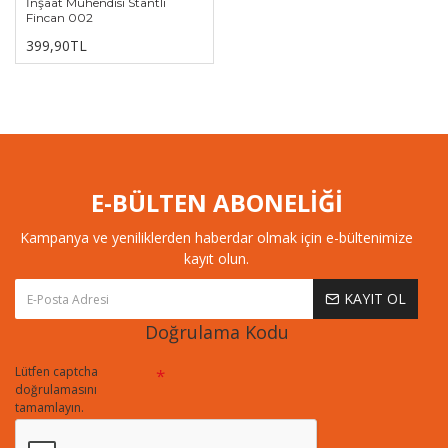
İnşaat Mühendisi Stantlı
Fincan 002
399,90TL
E-BÜLTEN ABONELİĞİ
Kampanya ve yeniliklerden haberdar olmak için e-bültenimize
kayıt olun.
KAYIT OL
Doğrulama Kodu
Lütfen captcha
doğrulamasını
tamamlayın.