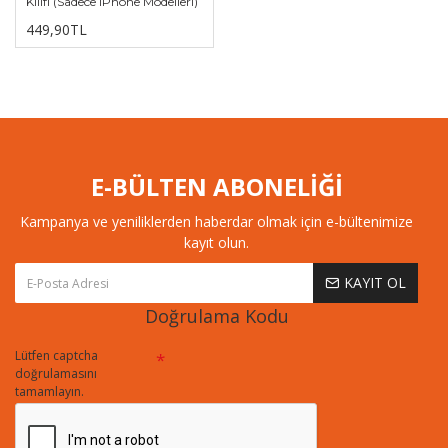
Kılıfı (Sadece iPhone Modelleri)
449,90TL
E-BÜLTEN ABONELİĞİ
Kampanya ve yeniliklerden haberdar olmak için e-bültenimize
kayıt olun.
KAYIT OL
Doğrulama Kodu
Lütfen captcha
doğrulamasını
tamamlayın.